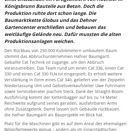
Königsbrunn Bauteile aus Beton. Doch die
Produktion ruhte dort schon lange. Die
Baumarktkette Globus und das Dehner
Gartencenter erschließen und bebauen das
weitläufige Gelände neu. Dafür mussten die alten
Produktionsanlagen weichen.
Den Rückbau von 250.000 Kubikmetern umbautem Raum
stemmt das Abbruchunternehmen Hafner Baumgartl.
Geballte Cat Technik ist zugange, um den Abbruch
voranzutreiben. Das Team rund um einen Cat 336, einen Cat
330 und einen Cat 330 FLN ist eingespielt. Es erhielt weitere
Verstärkung in Form eines Cat 340, geliefert von der Zeppelin
Niederlassung Ulm und Gebietsverkaufsleiter Uwe Fuhrmann
sowie Serviceberater Joachim Steck. Dank der Straight-Boom-
Ausführung kommt der Kettenbagger auf bis zu 14 Meter
Reichweite aufgrund seines geraden, ausfahrbaren Arms
ohne Zusatzgelenk. Damit lassen sich Gebäude rückbauen,
die Hafner Baumgartl als Bauprojekte im Blick hat.
Platz für die Maschinen gibt es auf dem Areal des ehemaligen
Betonfertigwerks genug – anders als im innerstädtischen