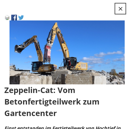
×
Zeppelin-Cat: Vom
Betonfertigteilwerk zum
Gartencenter
Einst entstanden
im Fertigteilwerk von Hochtief in