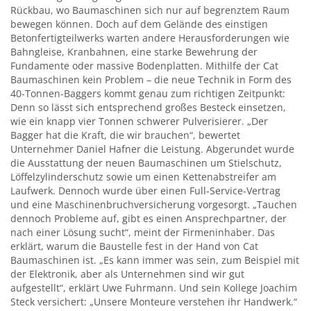
Rückbau, wo Baumaschinen sich nur auf begrenztem Raum
bewegen können. Doch auf dem Gelände des einstigen
Betonfertigteilwerks warten andere Herausforderungen wie
Bahngleise, Kranbahnen, eine starke Bewehrung der
Fundamente oder massive Bodenplatten. Mithilfe der Cat
Baumaschinen kein Problem – die neue Technik in Form des
40-Tonnen-Baggers kommt genau zum richtigen Zeitpunkt:
Denn so lässt sich entsprechend großes Besteck einsetzen,
wie ein knapp vier Tonnen schwerer Pulverisierer. „Der
Bagger hat die Kraft, die wir brauchen“, bewertet
Unternehmer Daniel Hafner die Leistung. Abgerundet wurde
die Ausstattung der neuen Baumaschinen um Stielschutz,
Löffelzylinderschutz sowie um einen Kettenabstreifer am
Laufwerk. Dennoch wurde über einen Full-Service-Vertrag
und eine Maschinenbruchversicherung vorgesorgt. „Tauchen
dennoch Probleme auf, gibt es einen Ansprechpartner, der
nach einer Lösung sucht“, meint der Firmeninhaber. Das
erklärt, warum die Baustelle fest in der Hand von Cat
Baumaschinen ist. „Es kann immer was sein, zum Beispiel mit
der Elektronik, aber als Unternehmen sind wir gut
aufgestellt“, erklärt Uwe Fuhrmann. Und sein Kollege Joachim
Steck versichert: „Unsere Monteure verstehen ihr Handwerk.“