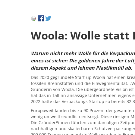
Woola: Wolle statt 
Warum nicht mehr Wolle für die Verpacku
eines ist sicher: Die goldenen Jahre der Lu
diesem Aspekt und lehnen Plastikmüll ab
.
Das 2020 gegründete Start-up Woola hat einen kre
fossilen Brennstoffen und die Einwegmentalität. 
Gründerin von Woola. Die übergeordnete Vision ist 
hat das in Tallinn ansässige Unternehmen eigens e
2022 hatte das Verpackungs-Startup so bereits 32.
Europaweit landen bis zu 90 Prozent der gesamten 
wenig umweltfreundlich entsorgt. Diese riesigen 
Die Gründer*innen führten zum damaligen Zeitpun
nachhaltigen und skalierbaren Schutzverpackungen
200.000 Tonnen ungenutzte Wolle werden in Europa 