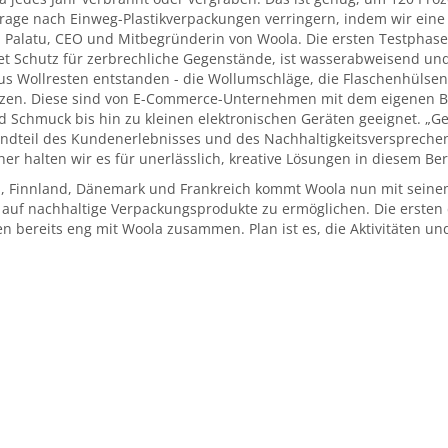
age nach Einweg-Plastikverpackungen verringern, indem wir eine 
 Palatu, CEO und Mitbegründerin von Woola. Die ersten Testphasen 
etet Schutz für zerbrechliche Gegenstände, ist wasserabweisend u
 Wollresten entstanden - die Wollumschläge, die Flaschenhülsen u
setzen. Diese sind von E-Commerce-Unternehmen mit dem eigenen 
Schmuck bis hin zu kleinen elektronischen Geräten geeignet. „Gen
ndteil des Kundenerlebnisses und des Nachhaltigkeitsversprechen
er halten wir es für unerlässlich, kreative Lösungen in diesem Ber
n, Finnland, Dänemark und Frankreich kommt Woola nun mit seinem 
f nachhaltige Verpackungsprodukte zu ermöglichen. Die ersten
n bereits eng mit Woola zusammen. Plan ist es, die Aktivitäten un