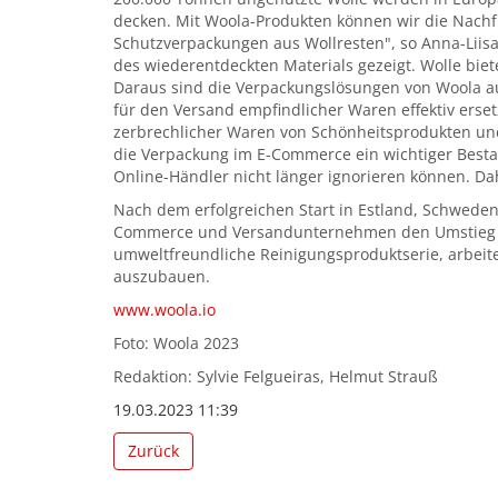
decken. Mit Woola-Produkten können wir die Nachfr
Schutzverpackungen aus Wollresten", so Anna-Liisa
des wiederentdeckten Materials gezeigt. Wolle bi
Daraus sind die Verpackungslösungen von Woola aus
für den Versand empfindlicher Waren effektiv er
zerbrechlicher Waren von Schönheitsprodukten und 
die Verpackung im E-Commerce ein wichtiger Besta
Online-Händler nicht länger ignorieren können. Dah
Nach dem erfolgreichen Start in Estland, Schwede
Commerce und Versandunternehmen den Umstieg au
umweltfreundliche Reinigungsproduktserie, arbeite
auszubauen.
www.woola.io
Foto: Woola 2023
Redaktion: Sylvie Felgueiras, Helmut Strauß
19.03.2023 11:39
Zurück