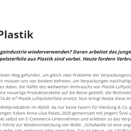
Plastik
ngsindustrie wiederverwenden? Daran arbeitet das ju
ftpolsterfolie aus Plastik sind vorbei. Heute fordern Ve
ativen Weg gefunden, um gleich zwei Probleme der Verpackungsindu
„Wir müssen uns von beidem befreien, um Verpackungen nachhaltige
es dabei, die Hälfte des weltweiten Verbrauchs von Plastik-Luftpol
ine neuartige Produktionskette auf die Beine gestellt, die Wollre
2
374,40 m
Plastik Luftpolsterfolie ersetzt. Nun bringt Woola diese 
Wollproduktion im Abfall, da nur beste Fasern für Kleidung & Co. 
Mengen haben Anna-Liisa Palatu 2020 gemeinsam mit Jevgeni Širai
kt selbst ein E-Commerce-Unternehmen und erlebten so das Verp
 führte zur Wiederentdeckung von Wolle. „Schafwolle ist eine ung
jedes Jahr verbrannt oder vergraben. Das ist genug, um 120 Proze