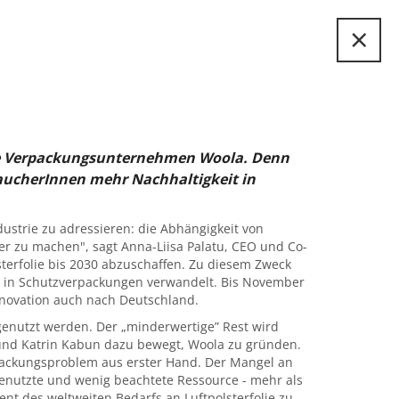
×
nge Verpackungsunternehmen Woola. Denn
rbraucherInnen mehr Nachhaltigkeit in
strie zu adressieren: die Abhängigkeit von
r zu machen", sagt Anna-Liisa Palatu, CEO und Co-
sterfolie bis 2030 abzuschaffen. Zu diesem Zweck
ste in Schutzverpackungen verwandelt. Bis November
Innovation auch nach Deutschland.
genutzt werden. Der „minderwertige” Rest wird
 und Katrin Kabun dazu bewegt, Woola zu gründen.
ackungsproblem aus erster Hand. Der Mangel an
enutzte und wenig beachtete Ressource - mehr als
nt des weltweiten Bedarfs an Luftpolsterfolie zu