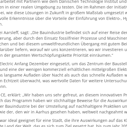
CE arbeitet mit Partnern wie dem Dänischen Technologie Institut u
ngen in einer realen Umgebung zu testen. Die im Rahmen der Initi
bei, wie diese Lösungen in Zukunft in großem Maßstab umgesetzt 
lle Erkenntnisse über die Vorteile der Einführung von Elektro-, 
n.
ei Aarsleff, sagt: „Die Bauindustrie befindet sich auf einer Reise 
rung, aber durch den Einsatz fossilfreier Prozesse und Maschine
chen und bei diesem umweltfreundlichen Übergang mit gutem Bei
darüber liefern, worauf wir uns konzentrieren, wo wir investier
 in der gesamten Wertschöpfungskette Priorität einräumen.“
 Electric Anfang Dezember eingesetzt, um das Zentrum der Bauste
E und eine der wenigen kommerziell erhältlichen mittelgroßen Elek
as langsame Aufladen über Nacht als auch das schnelle Aufladen w
 Echtzeit überwacht, was wertvolle Daten für weitere Untersuchun
ann.
o CE, erklärt: „Wir haben uns sehr gefreut, an diesem innovative
urch das Programm haben wir stichhaltige Beweise für die Auswir
r Bauindustrie bei der Umstellung auf nachhaltigere Praktiken un
wie der, den wir in Aarhus gesehen haben, weltweit nachgeahmt w
“ war ideal geeignet für eine Stadt, die ihre Auswirkungen auf das
e Land der Welt, das es sich zum Ziel gesetzt hat, bis zum Jahr 20