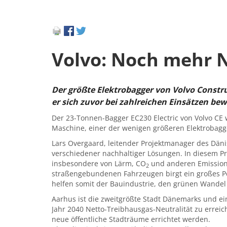
Volvo: Noch mehr N
Der größte Elektrobagger von Volvo Constru
er sich zuvor bei zahlreichen Einsätzen bew
Der 23-Tonnen-Bagger EC230 Electric von Volvo CE
Maschine, einer der wenigen größeren Elektrobagg
Lars Overgaard, leitender Projektmanager des Dänis
verschiedener nachhaltiger Lösungen. In diesem Pr
insbesondere von Lärm, CO
und anderen Emissionen
2
straßengebundenen Fahrzeugen birgt ein großes Po
helfen somit der Bauindustrie, den grünen Wandel
Aarhus ist die zweitgrößte Stadt Dänemarks und ei
Jahr 2040 Netto-Treibhausgas-Neutralität zu errei
neue öffentliche Stadträume errichtet werden.