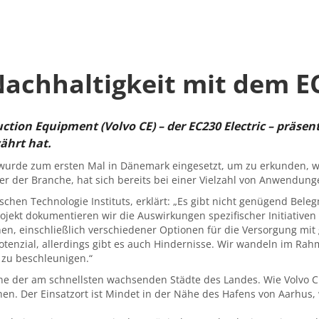
achhaltigkeit mit dem EC
ction Equipment (Volvo CE) – der EC230 Electric – präse
ährt hat.
 wurde zum ersten Mal in Dänemark eingesetzt, um zu erkunden, wi
er der Branche, hat sich bereits bei einer Vielzahl von Anwendun
chen Technologie Instituts, erklärt: „Es gibt nicht genügend Bele
ojekt dokumentieren wir die Auswirkungen spezifischer Initiative
, einschließlich verschiedener Optionen für die Versorgung mit gr
tenzial, allerdings gibt es auch Hindernisse. Wir wandeln im Rah
 zu beschleunigen.“
ne der am schnellsten wachsenden Städte des Landes. Wie Volvo CE
chen. Der Einsatzort ist Mindet in der Nähe des Hafens von Aarhu