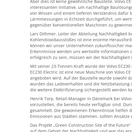
Aber dies ist keine gewöhnliche Baustelle. Volvo 
interessanten Initiative, um nachhaltige Baulösu
von Wissen und einem tieferen Verständnis dafür 
Lärmmessungen in Echtzeit durchgeführt, um wertvo
gegenüber konventionellen Maschinen zu gewinne
Lars Dithmer, Leiter der Abteilung Nachhaltigkeit b
Kohlendioxidausstoßes ist eine enorme Herausforde
können wir unser Unternehmen zukunftssicher ma
Erkenntnisse werden uns wertvolle Informationen 
erfolgreich zu sein, müssen wir der Nachhaltigkeit
Mit seiner 23-Tonnen-Kraft wurde der Volvo EC230
EC230 Electric ist eine neue Maschine von Volvo C
angeboten wird. Auf der Baustelle wurde sowohl d
wurden das Ladeverhalten und die Netzbelastung in
die weitere Elektrifizierung sichergestellt werden k
Henrik Torp, Retail-Manager in Dänemark bei Volv
vorzustellen, die bereits heute verfügbar sind. D
gesammelt. Die gewonnenen Erkenntnisse helfen de
Emissionen aus Städten stammen, sollten Ansätze 
Das Projekt „Green Construction Site of the Future
auf dem Gebiet der Nachhaltigkeit und war das erst