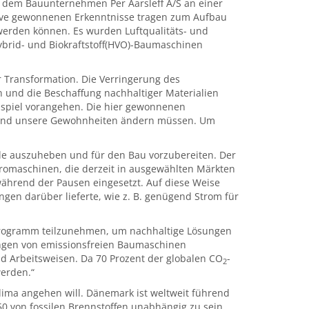
nd dem Bauunternehmen Per Aarsleff A/S an einer
ative gewonnenen Erkenntnisse tragen zum Aufbau
werden können. Es wurden Luftqualitäts- und
Hybrid- und Biokraftstoff(HVO)-Baumaschinen
der Transformation. Die Verringerung des
n und die Beschaffung nachhaltiger Materialien
spiel vorangehen. Die hier gewonnenen
en und unsere Gewohnheiten ändern müssen. Um
lle auszuheben und für den Bau vorzubereiten. Der
tromaschinen, die derzeit in ausgewählten Märkten
ährend der Pausen eingesetzt. Auf diese Weise
gen darüber lieferte, wie z. B. genügend Strom für
n Programm teilzunehmen, um nachhaltige Lösungen
kungen von emissionsfreien Baumaschinen
d Arbeitsweisen. Da 70 Prozent der globalen CO
-
2
erden.“
 Klima angehen will. Dänemark ist weltweit führend
50 von fossilen Brennstoffen unabhängig zu sein.