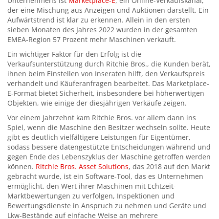
Unternehmens ist
Marketplace-E
, ein Online-Verkaufskanal,
der eine Mischung aus Anzeigen und Auktionen darstellt. Ein
Aufwärtstrend ist klar zu erkennen. Allein in den ersten
sieben Monaten des Jahres 2022 wurden in der gesamten
EMEA-Region 57 Prozent mehr Maschinen verkauft.
Ein wichtiger Faktor für den Erfolg ist die
Verkaufsunterstützung durch Ritchie Bros., die Kunden berät,
ihnen beim Einstellen von Inseraten hilft, den Verkaufspreis
verhandelt und Käuferanfragen bearbeitet. Das Marketplace-
E-Format bietet Sicherheit, insbesondere bei höherwertigen
Objekten, wie einige der diesjährigen Verkäufe zeigen.
Vor einem Jahrzehnt kam Ritchie Bros. vor allem dann ins
Spiel, wenn die Maschine den Besitzer wechseln sollte. Heute
gibt es deutlich vielfältigere Leistungen für Eigentümer,
sodass bessere datengestützte Entscheidungen während und
gegen Ende des Lebenszyklus der Maschine getroffen werden
können.
Ritchie Bros. Asset Solutions
, das 2018 auf den Markt
gebracht wurde, ist ein Software-Tool, das es Unternehmen
ermöglicht, den Wert ihrer Maschinen mit Echtzeit-
Marktbewertungen zu verfolgen, Inspektionen und
Bewertungsdienste in Anspruch zu nehmen und Geräte und
Lkw-Bestände auf einfache Weise an mehrere