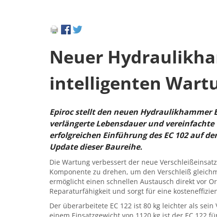
Neuer Hydraulikh
intelligenten War
Epiroc stellt den neuen Hydraulikhammer E
verlängerte Lebensdauer und vereinfachte
erfolgreichen Einführung des EC 102 auf de
Update dieser Baureihe.
Die Wartung verbessert der neue Verschleißeinsatz
Komponente zu drehen, um den Verschleiß gleichmä
ermöglicht einen schnellen Austausch direkt vor O
Reparaturfähigkeit und sorgt für eine kosteneffizi
Der überarbeitete EC 122 ist 80 kg leichter als sei
einem Einsatzgewicht von 1120 kg ist der EC 122 für