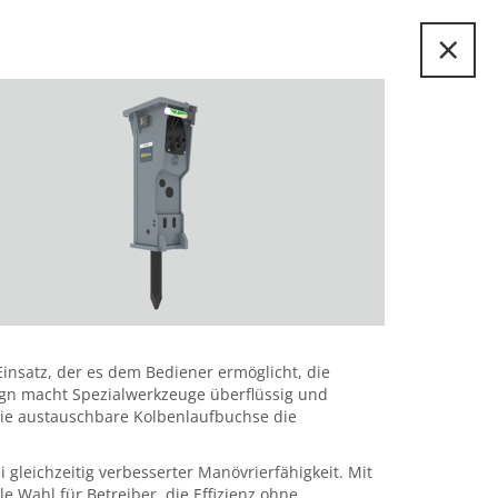
×
insatz, der es dem Bediener ermöglicht, die
ign macht Spezialwerkzeuge überflüssig und
 die austauschbare Kolbenlaufbuchse die
 gleichzeitig verbesserter Manövrierfähigkeit. Mit
e Wahl für Betreiber, die Effizienz ohne