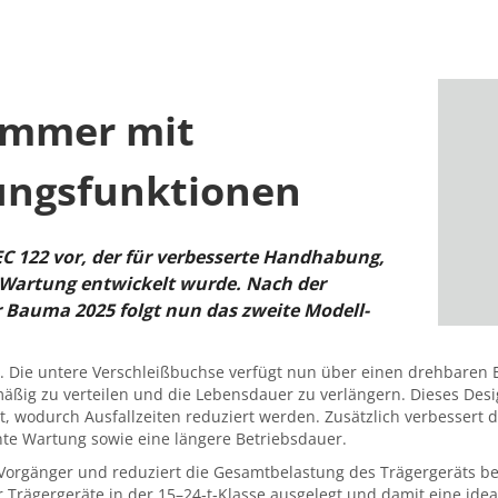
ammer mit
tungsfunktionen
C 122 vor, der für verbesserte Handhabung,
 Wartung entwickelt wurde. Nach der
r Bauma 2025 folgt nun das zweite Modell-
. Die untere Verschleißbuchse verfügt nun über einen drehbaren E
ßig zu verteilen und die Lebensdauer zu verlängern. Dieses Des
rt, wodurch Ausfallzeiten reduziert werden. Zusätzlich verbessert
ente Wartung sowie eine längere Betriebsdauer.
n Vorgänger und reduziert die Gesamtbelastung des Trägergeräts bei
 Trägergeräte in der 15–24‑t‑Klasse ausgelegt und damit eine ideal