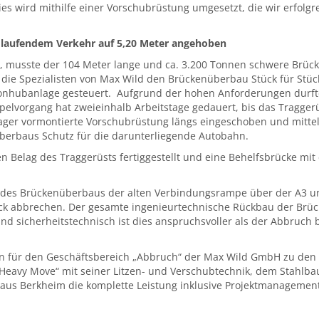
es wird mithilfe einer Vorschubrüstung umgesetzt, die wir erfolgr
laufendem Verkehr auf 5,20 Meter angehoben
 musste der 104 Meter lange und ca. 3.200 Tonnen schwere Brück
 die Spezialisten von Max Wild den Brückenüberbau Stück für Stüc
ronhubanlage gesteuert. Aufgrund der hohen Anforderungen durf
pelvorgang hat zweieinhalb Arbeitstage gedauert, bis das Tragger
ager vormontierte Vorschubrüstung längs eingeschoben und mitte
berbaus Schutz für die darunterliegende Autobahn.
n Belag des Traggerüsts fertiggestellt und eine Behelfsbrücke mi
h des Brückenüberbaus der alten Verbindungsrampe über der A3 u
k abbrechen. Der gesamte ingenieurtechnische Rückbau der Brück
nd sicherheitstechnisch ist dies anspruchsvoller als der Abbruch 
 für den Geschäftsbereich „Abbruch“ der Max Wild GmbH zu den b
avy Move“ mit seiner Litzen- und Verschubtechnik, dem Stahlbau u
aus Berkheim die komplette Leistung inklusive Projektmanageme