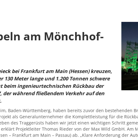
peln am Mönchhof-
eck bei Frankfurt am Main (Hessen) kreuzen,
über 130 Meter lange und 1.200 Tonnen schwere
st beim ingenieurtechnischen Rückbau der
, der während fließendem Verkehr auf den
.
heim, Baden-Württemberg, haben bereits zuvor den bestehenden B
ojekt als Generalunternehmer die Komplettleistung für die Rückb
eben des Traggerüsts haben wir jetzt einen wichtigen Schritt geme
 erklärt Projektleiter Thomas Rieder von der Max Wild GmbH. Am 
usen – Frankfurt am Main – Passau) ab. „Klare Anforderung der Au