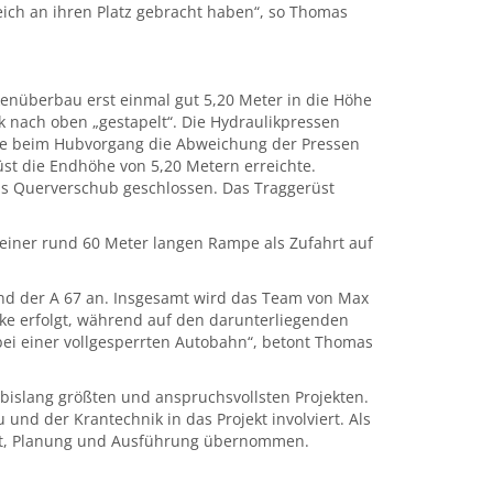
eich an ihren Platz gebracht haben“, so Thomas
enüberbau erst einmal gut 5,20 Meter in die Höhe
k nach oben „gestapelt“. Die Hydraulikpressen
te beim Hubvorgang die Abweichung der Pressen
üst die Endhöhe von 5,20 Metern erreichte.
ls Querverschub geschlossen. Das Traggerüst
t einer rund 60 Meter langen Rampe als Zufahrt auf
nd der A 67 an. Insgesamt wird das Team von Max
e erfolgt, während auf den darunterliegenden
bei einer vollgesperrten Autobahn“, betont Thomas
islang größten und anspruchsvollsten Projekten.
nd der Krantechnik in das Projekt involviert. Als
nt, Planung und Ausführung übernommen.