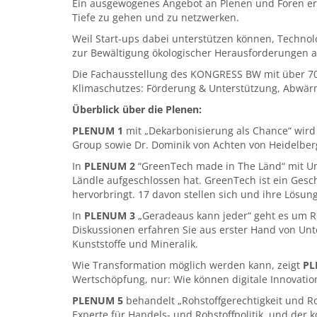
Ein ausgewogenes Angebot an Plenen und Foren ermö
Tiefe zu gehen und zu netzwerken.
Weil Start-ups dabei unterstützen können, Technol
zur Bewältigung ökologischer Herausforderungen a
Die Fachausstellung des KONGRESS BW mit über 70 A
Klimaschutzes: Förderung & Unterstützung, Abwärme
Überblick über die Plenen:
PLENUM 1
mit „Dekarbonisierung als Chance“ wird
Group sowie Dr. Dominik von Achten von Heidelberg
In
PLENUM 2
“GreenTech made in The Länd“ mit Umw
Ländle aufgeschlossen hat. GreenTech ist ein Gesc
hervorbringt. 17 davon stellen sich und ihre Lös
In
PLENUM 3
„Geradeaus kann jeder“ geht es um Ro
Diskussionen erfahren Sie aus erster Hand von Unt
Kunststoffe und Mineralik.
Wie Transformation möglich werden kann, zeigt
PL
Wertschöpfung, nur: Wie können digitale Innovati
PLENUM 5
behandelt „Rohstoffgerechtigkeit und Ro
Experte für Handels- und Rohstoffpolitik, und der