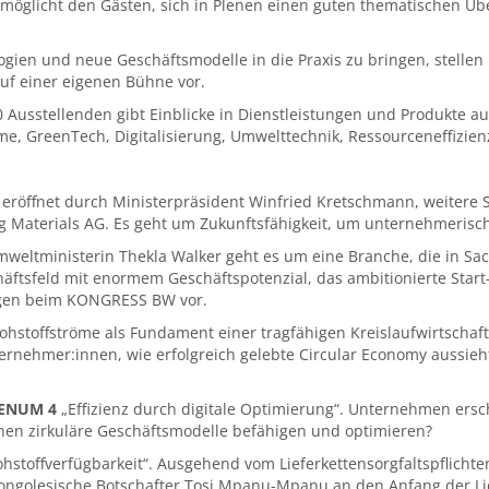
glicht den Gästen, sich in Plenen einen guten thematischen Überb
ogien und neue Geschäftsmodelle in die Praxis zu bringen, stell
uf einer eigenen Bühne vor.
usstellenden gibt Einblicke in Dienstleistungen und Produkte aus
, GreenTech, Digitalisierung, Umwelttechnik, Ressourceneffizien
 eröffnet durch Ministerpräsident Winfried Kretschmann, weitere
 Materials AG. Es geht um Zukunftsfähigkeit, um unternehmerisch
eltministerin Thekla Walker geht es um eine Branche, die in Sac
häftsfeld mit enormem Geschäftspotenzial, das ambitionierte Sta
ungen beim KONGRESS BW vor.
hstoffströme als Fundament einer tragfähigen Kreislaufwirtschaf
ernehmer:innen, wie erfolgreich gelebte Circular Economy aussieht
ENUM 4
„Effizienz durch digitale Optimierung“. Unternehmen erschl
onen zirkuläre Geschäftsmodelle befähigen und optimieren?
hstoffverfügbarkeit“. Ausgehend vom Lieferkettensorgfaltspflicht
 kongolesische Botschafter Tosi Mpanu-Mpanu an den Anfang der Li