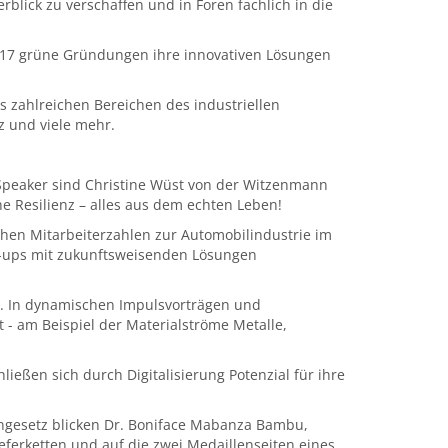
lick zu verschaffen und in Foren fachlich in die
en 17 grüne Gründungen ihre innovativen Lösungen
 zahlreichen Bereichen des industriellen
z und viele mehr.
 Speaker sind Christine Wüst von der Witzenmann
e Resilienz – alles aus dem echten Leben!
hen Mitarbeiterzahlen zur Automobilindustrie im
rt-ups mit zukunftsweisenden Lösungen
t. In dynamischen Impulsvorträgen und
 - am Beispiel der Materialströme Metalle,
ießen sich durch Digitalisierung Potenzial für ihre
engesetz blicken Dr. Boniface Mabanza Bambu,
eferketten und auf die zwei Medaillenseiten eines