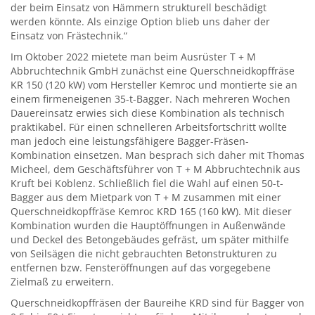
der beim Einsatz von Hämmern strukturell beschädigt
werden könnte. Als einzige Option blieb uns daher der
Einsatz von Frästechnik.“
Im Oktober 2022 mietete man beim Ausrüster T + M
Abbruchtechnik GmbH zunächst eine Querschneidkopffräse
KR 150 (120 kW) vom Hersteller Kemroc und montierte sie an
einem firmeneigenen 35-t-Bagger. Nach mehreren Wochen
Dauereinsatz erwies sich diese Kombination als technisch
praktikabel. Für einen schnelleren Arbeitsfortschritt wollte
man jedoch eine leistungsfähigere Bagger-Fräsen-
Kombination einsetzen. Man besprach sich daher mit Thomas
Micheel, dem Geschäftsführer von T + M Abbruchtechnik aus
Kruft bei Koblenz. Schließlich fiel die Wahl auf einen 50-t-
Bagger aus dem Mietpark von T + M zusammen mit einer
Querschneidkopffräse Kemroc KRD 165 (160 kW). Mit dieser
Kombination wurden die Hauptöffnungen in Außenwände
und Deckel des Betongebäudes gefräst, um später mithilfe
von Seilsägen die nicht gebrauchten Betonstrukturen zu
entfernen bzw. Fensteröffnungen auf das vorgegebene
Zielmaß zu erweitern.
Querschneidkopffräsen der Baureihe KRD sind für Bagger von