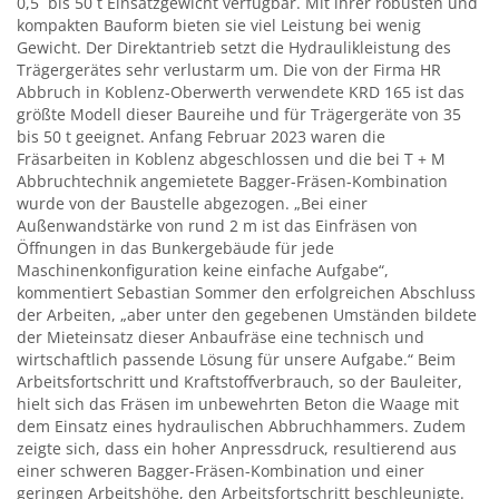
0,5 bis 50 t Einsatzgewicht verfügbar. Mit ihrer robusten und
kompakten Bauform bieten sie viel Leistung bei wenig
Gewicht. Der Direktantrieb setzt die Hydraulikleistung des
Trägergerätes sehr verlustarm um. Die von der Firma HR
Abbruch in Koblenz-Oberwerth verwendete KRD 165 ist das
größte Modell dieser Baureihe und für Trägergeräte von 35
bis 50 t geeignet. Anfang Februar 2023 waren die
Fräsarbeiten in Koblenz abgeschlossen und die bei T + M
Abbruchtechnik angemietete Bagger-Fräsen-Kombination
wurde von der Baustelle abgezogen. „Bei einer
Außenwandstärke von rund 2 m ist das Einfräsen von
Öffnungen in das Bunkergebäude für jede
Maschinenkonfiguration keine einfache Aufgabe“,
kommentiert Sebastian Sommer den erfolgreichen Abschluss
der Arbeiten, „aber unter den gegebenen Umständen bildete
der Mieteinsatz dieser Anbaufräse eine technisch und
wirtschaftlich passende Lösung für unsere Aufgabe.“ Beim
Arbeitsfortschritt und Kraftstoffverbrauch, so der Bauleiter,
hielt sich das Fräsen im unbewehrten Beton die Waage mit
dem Einsatz eines hydraulischen Abbruchhammers. Zudem
zeigte sich, dass ein hoher Anpressdruck, resultierend aus
einer schweren Bagger-Fräsen-Kombination und einer
geringen Arbeitshöhe, den Arbeitsfortschritt beschleunigte.