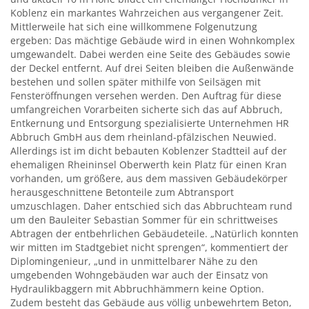
Koblenz ein markantes Wahrzeichen aus vergangener Zeit.
Mittlerweile hat sich eine willkommene Folgenutzung
ergeben: Das mächtige Gebäude wird in einen Wohnkomplex
umgewandelt. Dabei werden eine Seite des Gebäudes sowie
der Deckel entfernt. Auf drei Seiten bleiben die Außenwände
bestehen und sollen später mithilfe von Seilsägen mit
Fensteröffnungen versehen werden. Den Auftrag für diese
umfangreichen Vorarbeiten sicherte sich das auf Abbruch,
Entkernung und Entsorgung spezialisierte Unternehmen HR
Abbruch GmbH aus dem rheinland-pfälzischen Neuwied.
Allerdings ist im dicht bebauten Koblenzer Stadtteil auf der
ehemaligen Rheininsel Oberwerth kein Platz für einen Kran
vorhanden, um größere, aus dem massiven Gebäudekörper
herausgeschnittene Betonteile zum Abtransport
umzuschlagen. Daher entschied sich das Abbruchteam rund
um den Bauleiter Sebastian Sommer für ein schrittweises
Abtragen der entbehrlichen Gebäudeteile. „Natürlich konnten
wir mitten im Stadtgebiet nicht sprengen“, kommentiert der
Diplomingenieur, „und in unmittelbarer Nähe zu den
umgebenden Wohngebäuden war auch der Einsatz von
Hydraulikbaggern mit Abbruchhämmern keine Option.
Zudem besteht das Gebäude aus völlig unbewehrtem Beton,