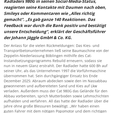
Radladers 980G in seinen Social-Media-Status,
reagierten seine Kontakte mit Daumen nach oben,
Smileys oder Kommentaren wie „Alles richtig
gemacht“. „Es gab ganze 140 Reaktionen. Das
Feedback war durch die Bank positiv und bestätigt
unsere Entscheidung“, erklärt der Geschäftsführer
der Johann Jäggle GmbH & Co. KG.
Der Anlass für die vielen Rückmeldungen: Das Kies- und
Transportbetonunternehmen ließ seine Baumaschine von der
Zeppelin-Niederlassung Böblingen mithilfe des Cat-
Instandsetzungsprogramms Rebuild erneuern, sodass sie
nun in neuem Glanz erstrahlt. Der Radlader hatte 600 Bh auf
seiner Uhr, als das Unternehmen 1997 die Vorführmaschine
übernommen hat. Sein durchgängiger Einsatz bis Ende
Dezember 2025: Abraum abdecken sowie den im Nassabbau
gewonnenen und aufbereiteten Sand und Kies auf Lkw
verladen. Außerdem muss der Cat 980G das Gelände für den
Abbau vorbereiten, sprich Mutterboden sowie Lehmschichten
aufhalden und verfahren. All das hatte der Radlader über die
Jahre ohne große Blessuren bewältigt. „Wir haben einen
guten Fahrer mit dem nötigen Popomotor und dem richtigen