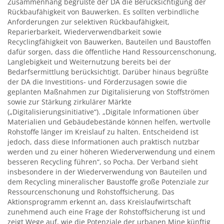
Zusammenhang begrüßte der DA die Berücksichtigung der
Rückbaufähigkeit von Bauwerken. Es sollten verbindliche
Anforderungen zur selektiven Rückbaufähigkeit,
Reparierbarkeit, Wiederverwendbarkeit sowie
Recyclingfähigkeit von Bauwerken, Bauteilen und Baustoffen
dafür sorgen, dass die öffentliche Hand Ressourcenschonung,
Langlebigkeit und Weiternutzung bereits bei der
Bedarfsermittlung berücksichtigt. Darüber hinaus begrüßte
der DA die Investitions- und Förderzusagen sowie die
geplanten Maßnahmen zur Digitalisierung von Stoffströmen
sowie zur Stärkung zirkulärer Märkte
(„Digitalisierungsinitiative“). „Digitale Informationen über
Materialien und Gebäudebestände können helfen, wertvolle
Rohstoffe länger im Kreislauf zu halten. Entscheidend ist
jedoch, dass diese Informationen auch praktisch nutzbar
werden und zu einer höheren Wiederverwendung und einem
besseren Recycling führen“, so Pocha. Der Verband sieht
insbesondere in der Wiederverwendung von Bauteilen und
dem Recycling mineralischer Baustoffe große Potenziale zur
Ressourcenschonung und Rohstoffsicherung. Das
Aktionsprogramm erkennt an, dass Kreislaufwirtschaft
zunehmend auch eine Frage der Rohstoffsicherung ist und
zeigt Wege auf, wie die Potenziale der urbanen Mine künftig