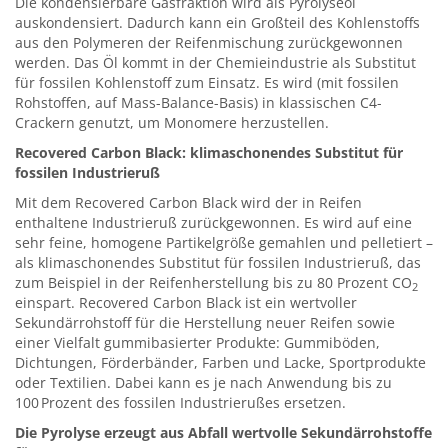
Die kondensierbare Gasfraktion wird als Pyrolyseöl
auskondensiert. Dadurch kann ein Großteil des Kohlenstoffs
aus den Polymeren der Reifenmischung zurück­gewonnen
werden. Das Öl kommt in der Chemieindustrie als Substitut
für fossilen Kohlenstoff zum Einsatz. Es wird (mit fossilen
Rohstoffen, auf Mass-Balance-Basis) in klassischen C4-
Crackern genutzt, um Monomere herzustellen.
Recovered Carbon Black: klimaschonendes Substitut für
fossilen Industrieruß
Mit dem Recovered Carbon Black wird der in Reifen
enthaltene Industrieruß zurückgewonnen. Es wird auf eine
sehr feine, homogene Partikelgröße gemahlen und pelletiert –
als klimaschonendes Substitut für fossilen Industrieruß, das
zum Beispiel in der Reifenherstellung bis zu 80 Prozent CO
2
einspart. Recovered Carbon Black ist ein wertvoller
Sekundärrohstoff für die Herstellung neuer Reifen sowie
einer Vielfalt gummibasierter Produkte: Gummiböden,
Dichtungen, Förderbänder, Farben und Lacke, Sportprodukte
oder Textilien. Dabei kann es je nach Anwendung bis zu
100 Prozent des fossilen Industrierußes ersetzen.
Die Pyrolyse erzeugt aus Abfall wertvolle Sekundärrohstoffe